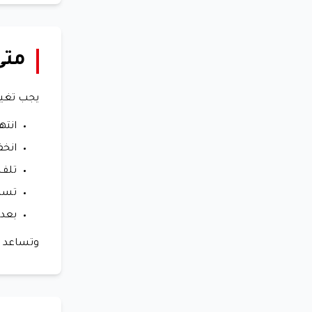
متى
يجب تغيير
انته
انخ
تلف
تسرب
بعد 
وتساعد