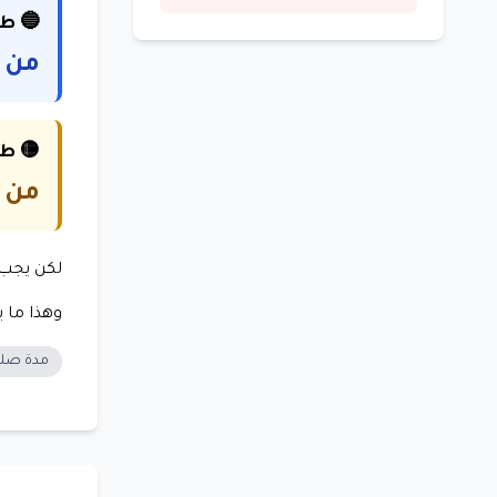
🔵 طف
من 5 إلى 12 سنة
🟡 طف
من 5 إلى 10 سنوات
لكن يجب 
وهذا ما 
مدة صلا