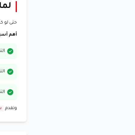
لما
حتى لو كا
أهم أسب
الت
الت
الت
وتقدم
ش