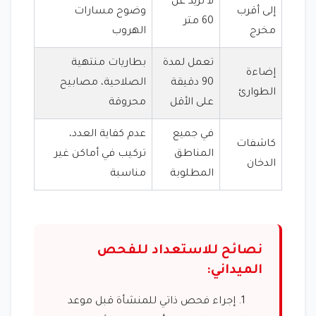
لا تزيد عن
إلى أقرب
وضوح مسارات
60 متر
مخرج
الهروب
تعمل لمدة
بطاريات منتهية
إضاءة
90 دقيقة
الصلاحية، مصابيح
الطوارئ
على الأقل
محروقة
في جميع
عدم كفاية العدد،
كاشفات
المناطق
تركيب في أماكن غير
الدخان
المطلوبة
مناسبة
نصائح للاستعداد للفحص
الميداني:
إجراء فحص ذاتي للمنشأة قبل موعد