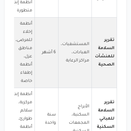
أنظمة إنذار
متطورة
أنظمة
إخلاء
تقرير
للمرضى،
المستشفيات،
السلامة
مناطق
العيادات،
6 أشهر
للمنشآت
عزل،
مراكز الرعاية
الصحية
أنظمة
إطفاء
خاصة
أنظمة إنذار
تقرير
مركزية،
الأبراج
السلامة
سلالم
السكنية،
سنة
للمباني
طوارئ،
المجمعات
واحدة
السكنية
أنظمة