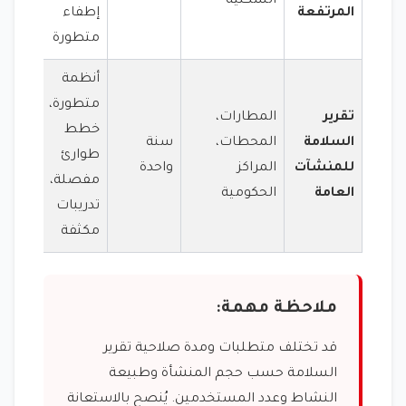
السكنية
المرتفعة
إطفاء
متطورة
أنظمة
متطورة،
تقرير
المطارات،
خطط
السلامة
المحطات،
سنة
طوارئ
للمنشآت
المراكز
واحدة
مفصلة،
العامة
الحكومية
تدريبات
مكثفة
ملاحظة مهمة:
قد تختلف متطلبات ومدة صلاحية تقرير
السلامة حسب حجم المنشأة وطبيعة
النشاط وعدد المستخدمين. يُنصح بالاستعانة