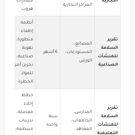
التجارية
مسارات
المراكز التجارية
هروب
أنظمة
إطفاء
تقرير
متطورة،
المصانع،
السلامة
تهوية
المستودعات،
6 أشهر
للمنشآت
صناعية،
الورش
الصناعية
تخزين آمن
للمواد
الخطرة
خطط
إخلاء
تقرير
المدارس،
مفصلة،
السلامة
سنة
الجامعات،
تدريبات
للمنشآت
واحدة
المعاهد
منتظمة،
التعليمية