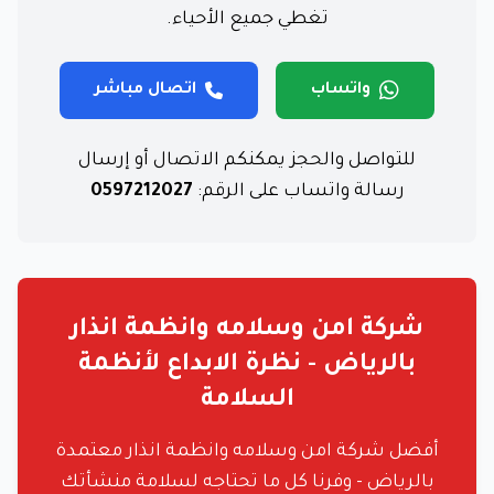
تغطي جميع الأحياء.
واتساب
اتصال مباشر
للتواصل والحجز يمكنكم الاتصال أو إرسال
رسالة واتساب على الرقم:
0597212027
شركة امن وسلامه وانظمة انذار
بالرياض - نظرة الابداع لأنظمة
السلامة
أفضل شركة امن وسلامه وانظمة انذار معتمدة
بالرياض - وفرنا كل ما تحتاجه لسلامة منشأتك