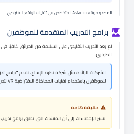
المصدر: موقع Asfanco المتخصص في تقنيات الواقع الافتراضي
برامج التدريب المتقدمة للموظفين
لم يعد التدريب التقليدي على السلامة من الحرائق كافيًا في
الطوارئ.
الشركات الرائدة مثل شركة نظرة الإبداع، تقدم "برامج ت
للموظفين باستخدام تقنيات المحاكاة الافتراضية VR لتدريب واقعي على سيناريوهات الطوارئ المختلفة وفق معايير NFPA 1041"
حقيقة هامة
تشير الإحصاءات إلى أن المنشآت التي تطبق برامج تدريب متقدمة باست