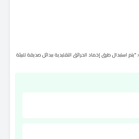
رة للحماية من الحرائق تركز على الاستدامة وتقليل التأثير البيئي. وبحسب شركة Lifeco المتخصصة: "يتم استبدال طرق إخماد الحرائق التقليدية ببدائل صديقة للبيئة